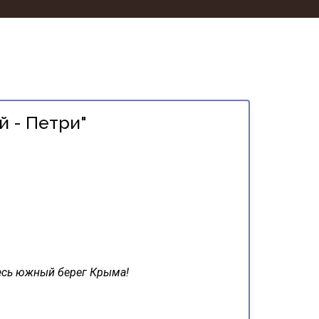
й - Петри"
есь южный берег Крыма!