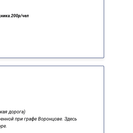
дника.200р/чел
кая дорога)
оенной при графе Воронцове. Здесь
ре.