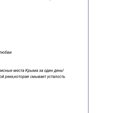
а любви
исные места Крыма за один день!
й реке,которая смывает усталость