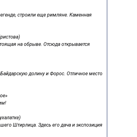
легенде, строили еще римляне. Каменная
Христова)
тоящая на обрыве. Отсюда открывается
Байдарскую долину и Форос. Отличное место
ое»
им!
ухалатке)
шего Штирлица. Здесь его дача и экспозиция