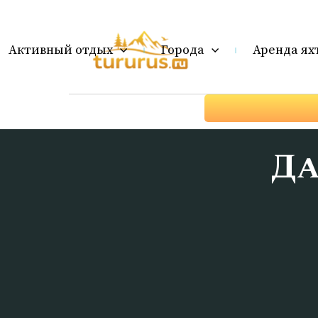
Активный отдых
Города
Аренда ях
Да