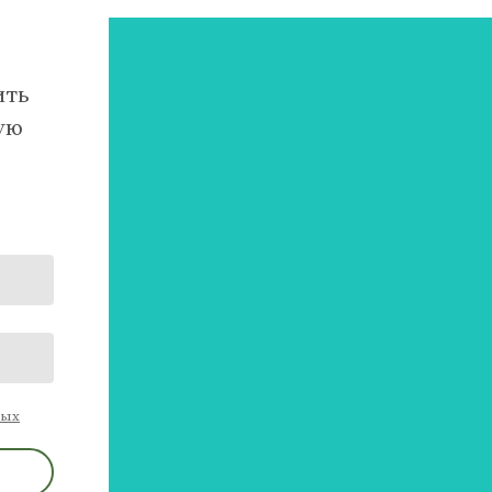
ить
ую
ных