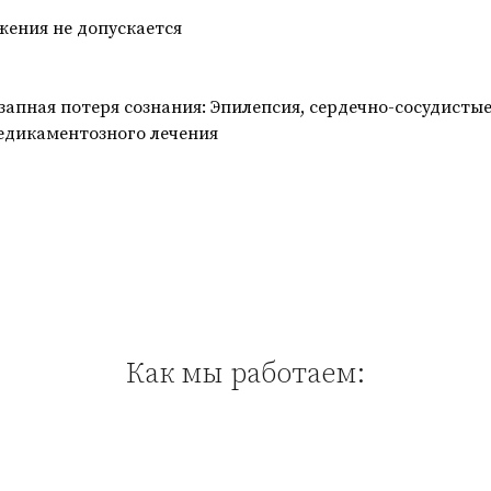
ужения не допускается
запная потеря сознания: Эпилепсия, сердечно-сосудисты
едикаментозного лечения
Как мы работаем: