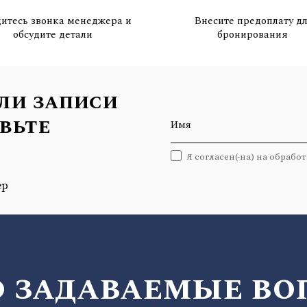
итесь звонка менеджера и
Внесите предоплату д
обсудите детали
бронирования
ли записи
вьте
Имя
Я согласен(-на) на обрабо
ер
о задаваемые во