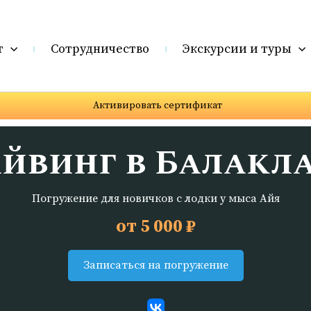
т
Сотрудничество
Экскурсии и туры
Активировать сертификат
йвинг в Балакл
Погружение для новичков с лодки у мыса Айя
от 5 000 ₽
Записаться на погружение