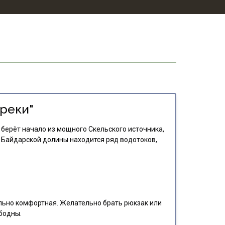
реки"
 берёт начало из мощного Скельского источника,
м Байдарской долины находится ряд водотоков,
ьно комфортная. Желательно брать рюкзак или
бодны.