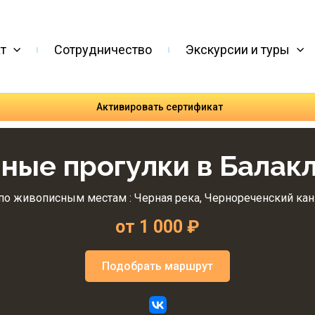
т
Сотрудничество
Экскурсии и туры
Активировать сертификат
ные прогулки в Балак
по живописным местам : Черная река, Чернореченский кань
от 1 000 ₽
Подобрать маршрут