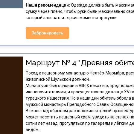
Наши рекомендации:
Одежда должна быть максимал
сумку через плечо, чтобы руки были максимально св
который запечатлит яркие моменты прогулки.
Забронировать
Маршрут № 4 "Древняя обит
Поход к пещерному монастырю Челтéр-Мармáра, рас
живописной Шульской долиной.
Монастырь был основан в VIII-IX веках н.э, предпол
иконопочитателями, и просуществовал до конца XV ве
турецкого нашествия. Но в наши дни обитель обрела
мужской монастырь Преподобного Саввы Освященног
В скале над обрывом расположился целый архитектур
может посетить пещерный храм, увидеть на стенах н
сотни лет назад; прогуляться по галереям и лёгким
видом.