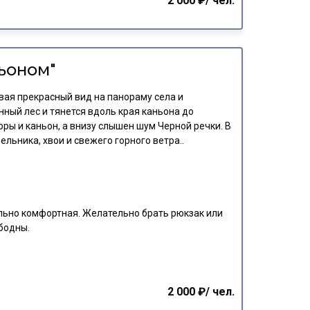
2 000 ₽/ чел.
ьоном"
вая прекрасный вид на панораму села и
ный лес и тянется вдоль края каньона до
ры и каньон, а внизу слышен шум Черной речки. В
льника, хвои и свежего горного ветра..
ьно комфортная. Желательно брать рюкзак или
ободны.
2 000 ₽/ чел.