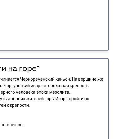
и на горе"
ачинается Чернореченский каньон. На вершине же
: Чоргуньский исар - сторожевая крепость
щерного человека эпохи мезолита.
уть древних жителей горы Исар - пройти по
ей к крепости.
аш телефон.