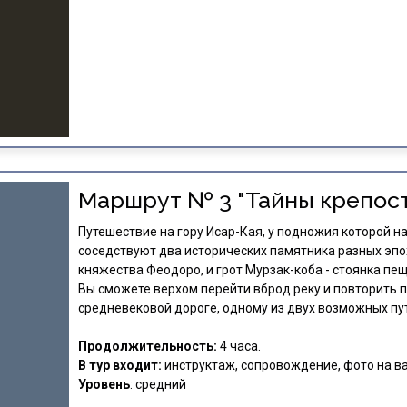
Маршрут № 3 "Тайны крепост
Путешествие на гору Исар-Кая, у подножия которой н
соседствуют два исторических памятника разных эпох
княжества Феодоро, и грот Мурзак-коба - стоянка пе
Вы сможете верхом перейти вброд реку и повторить п
средневековой дороге, одному из двух возможных пут
Продолжительность:
4 часа.
В тур входит:
инструктаж, сопровождение, фото на в
Уровень
: средний