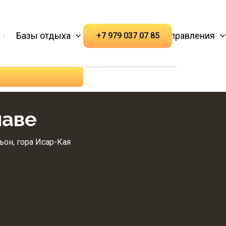
Базы отдыха
Популярные направления
+7 979 037 07 85
лаве
он, гора Исар-Кая