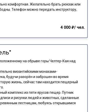
ьно комфортная. Желательно брать рюкзак или
ободны. Телефон можно передать инструктору,
4 000 ₽/ чел.
ель"
положенному на обрыве горы Челтер-Кая над
ожительно византийскими монахами-
ка, будучи разорён и заброшен во время
 вторую жизнь, сейчас там находится пещерный
о.
ный комплекс из пяти ярусов пещер. Путник
адписи и рисунки людей и животных, сделанные
 деревянным лестницам, любуясь открывшимся