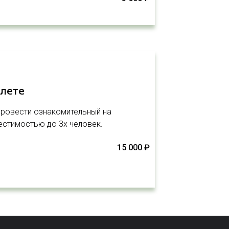
олете
 провести ознакомительный на
местимостью до 3х человек.
15 000 ₽